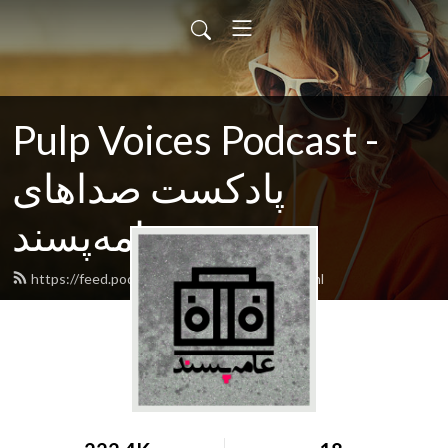
Pulp Voices Podcast -
پادکست صداهای
عامه‌پسند
https://feed.podbean.com/pulpvoices/feed.xml