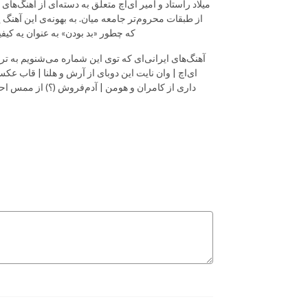
میلاد راستاد و امیر ای‌اچ متعلق به دسته‌ای از آهنگ‌ه
از طبقات محروم‌تر جامعه میان. به بهونه‌ی این آهنگ 
که چطور «بد بودن» به عنوان یه ک
آهنگ‌های ایرانی‌ای که توی این شماره می‌شنویم به ترتیب 
ای‌اچ | وان نایت این دوبای از آرش و هلنا | قاب
داری از کامران و هومن | آدم‌فروش (؟) از ممس اح