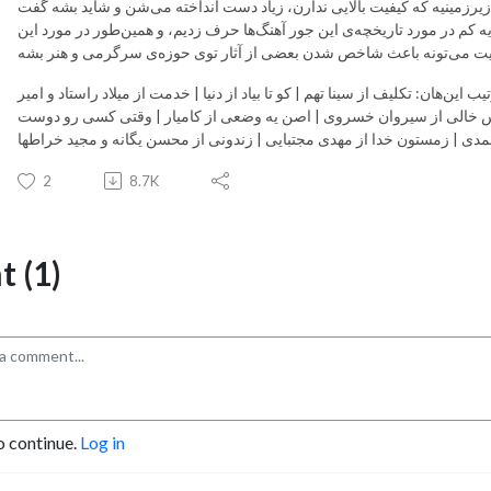
ای زیرزمینیه که کیفیت بالایی ندارن، زیاد دست انداخته می‌شن و شاید بشه گفت
یه کم در مورد تاریخچه‌ی این جور آهنگ‌ها حرف زدیم، و همین‌طور در مورد این
یفیت می‌تونه باعث شاخص شدن بعضی از آثار توی حوزه‌ی سرگرمی و هنر بشه
این‌هان: تکلیف از سینا تهم | کو تا بیاد از دنیا | خدمت از میلاد راستاد و امیر
 عکس خالی از سیروان خسروی | اصن یه وضعی از کامیار | وقتی کسی رو دوست
مدی | زمستون خدا از مهدی مجتبایی | زندونی از محسن یگانه و مجید خراطها
2
8.7K
 (1)
o continue.
Log in