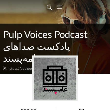
Pulp Voices Podcast -
پادکست صداهای
عامه‌پسند
https://feed.podbean.com/pulpvoices/feed.xml