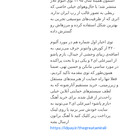
آسمون همینه سال ۱۳۹۵ توی آلبوم کلاژ
منتشر شد؛ با حال‌وهوای خیلی خاصی که
ربطی به تصور غالب از رپ ایران نداره.
اثری که از ظرفیت‌های موسیقی تجربی به
بهترین شکل استفاده کرده و مرزهاش رو
گسترش داده
توی اخبار اول شماره هم در مورد آلبوم
۴۲۰ از کورش وانتونز حرف می‌زنیم، به
اضافه‌ی زیبای وحشی از جیدال، بازم پاشو
از امیرعلی ای۲ و یکی دو تا بحث پراکنده
در مورد ساسی مانکن و حسین تهی. ضمنا
همون‌طور که توی مقدمه تاکید کردیم،
فعلا تنها راه حمایت از هنرمندهای مستقل
و زیرزمینی، خرید مستقیم آثارشونه که به
لطف سیستم‌های حمایتی آنلاین خیلی
راحت‌تر از قبل شده. برای خرید آهنگ
«بازم پاشو» امیرعلی ای۲ می‌تونید به
سایت خودش سر بزنید یا روی لینک
پرداخت زیر کلیک کنید تا آهنگ براتون
ارسال بشه
https://idpay.ir/thegreatamirali-