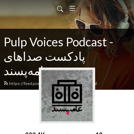
Pulp Voices Podcast -
پادکست صداهای
عامه‌پسند
https://feed.podbean.com/pulpvoices/feed.xml