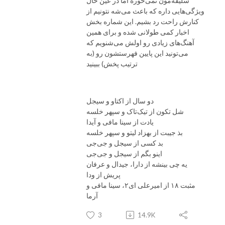
سلیقه‌مون نمی‌خوره اما در عین حال
ویژگی‌هایی داره که باعث می‌شه نتونیم از
کنارش راحت رد بشیم. این شماره بخش
اخبار کمی طولانی شده و برای همین
آهنگ‌های زیادی رو اولش می‌شنویم که
می‌تونید این پایین فهرستشون رو (به
ترتیب پخش) ببینید
دو سال از اکتاو و سیجل
شل تکون از تیک‌تاک و سپهر خلسه
یادت از سینا مافی و آیدا
بذ جیبت از بهزاد لیتو و سپهر خلسه
بد کسی از سیجل و جی‌جی
اینو بگم از سیجل و جی‌جی
یه چی بینشه از دارا، جیدال و عرفان
پریش از ودا
مثبت ۱۸ از امیرعلی ای۲، سینا مافی و
آرما
3
14.9K