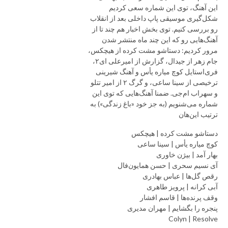
این آهنگ، توی این شماره سعی کردیم
شکل‌گیری موسیقی پاپ داخلی بعد از انقلاب
رو بررسی کنیم. توی بخش اخبار هم چند تا از
آهنگ‌هایی رو که این چند ماه منتشر شدن
مرور کردیم: دستاشو مشت کرده از هیچکس،
جام زهر از جیدال، گزارش از امیرعلی ای۲،
فری‌استایل کوچ میاره یأس و آهنگ شیرینی
ترخیصی از سینا ساعی، و گرگ ۲ از امیر تتلو
و سهراب ام‌جی. ضمنا آهنگ‌هایی که توی این
شماره می‌شنویم (به جز خود «باغ زندگی») به
ترتیب این‌هان
دستاشو مشت کرده | هیچکس
کوچ میاره یأس | سینا ساعی
بهار آمد | بیژن خاوری
آی نسیم سحری | حسن همایون‌فال
رقص گل‌ها | عباس بهادری
آبی کرانه | پرویز طاهری
وقف پرنده‌ها | قاسم افشار
پنجره را بگشایم | مهران مدیری
Colyn | Resolve