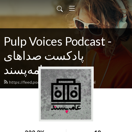
Pulp Voices Podcast -
پادکست صداهای
عامه‌پسند
https://feed.podbean.com/pulpvoices/feed.xml