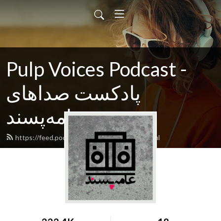
Pulp Voices Podcast -
پادکست صداهای
عامه‌پسند
https://feed.podbean.com/pulpvoices/feed.xml