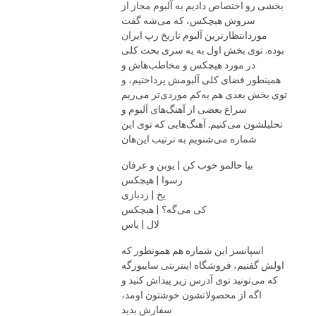
بخشی رو اختصاص دادیم به آلبوم مجاز از
سروش هیچکس، که می‌شه گفت
موردانتظارترین آلبوم تاریخ رپ ایران
بوده. توی بخش اول به یه سری بحث کلی
در مورد هیچکس و مخاطب‌هاش و
همینطور فضای کلی آلبومش پرداختیم، و
توی بخش بعدی هم یه‌کم موردی‌تر می‌ریم
سراغ بعضی از آهنگ‌های آلبوم و
تحلیلشون می‌کنیم. آهنگ‌هایی که توی این
شماره می‌شنویم به ترتیب این‌هان
بیا حالمو خوب کن | پوبن و عرفان
رسوا | هیچکس
یخ | زدبازی
کی می‌گه؟ | هیچکس
لال | یاس
اسپانسر این شماره هم همونطور که
اولش گفتیم، فروشگاه اینترنتی سایبورگه
که می‌تونید توی آدرس زیر پیداش کنید و
اگه از محصولاتشون خوشتون اومد،
سفارش بدید