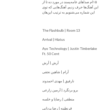
۱۵ام صداهای عامه‌پسند در مورد ده تا از
این آهنگ‌ها حرف زدیم. آهنگ‌هایی که توی
این شماره می‌شنویم به ترتیب این‌هان
The Flashbulb | Room 13
Arrival | Hiatus
Ayo Technology | Justin Timberlake
Ft. 50 Cent
آرش | آرش
آرام | شاهین نجفی
نارفیق | مهدی احمدوند
برو برنگرد | آرمین زارعی
منطقی | رضایا و خلسه
قرنطینه | رضا یزدانی