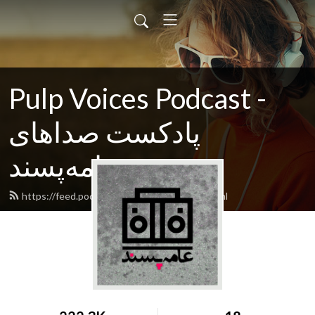
Pulp Voices Podcast -
پادکست صداهای
عامه‌پسند
https://feed.podbean.com/pulpvoices/feed.xml